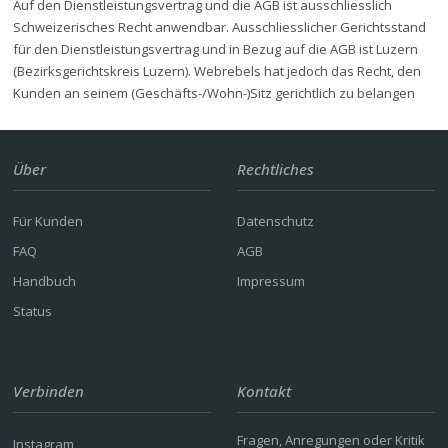
Auf den Dienstleistungsvertrag und die AGB ist ausschliesslich
Schweizerisches Recht anwendbar. Ausschliesslicher Gerichtsstand
für den Dienstleistungsvertrag und in Bezug auf die AGB ist Luzern
(Bezirksgerichtskreis Luzern). Webrebels hat jedoch das Recht, den
Kunden an seinem (Geschäfts-/Wohn-)Sitz gerichtlich zu belangen
Über
Rechtliches
Für Kunden
Datenschutz
FAQ
AGB
Handbuch
Impressum
Status
Verbinden
Kontakt
Fragen, Anregungen oder Kritik
Instagram